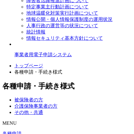
障害者活躍推進計画について
特定事業主行動計画について
地球温暖化対策実行計画について
情報公開・個人情報保護制度の運用状況
人事行政の運営等の状況について
統計情報
情報セキュリティ基本方針について
事業者用電子申請システム
トップページ
各種申請・手続き様式
各種申請・手続き様式
被保険者の方
介護保険事業者の方
その他・共通
MENU
各種申請