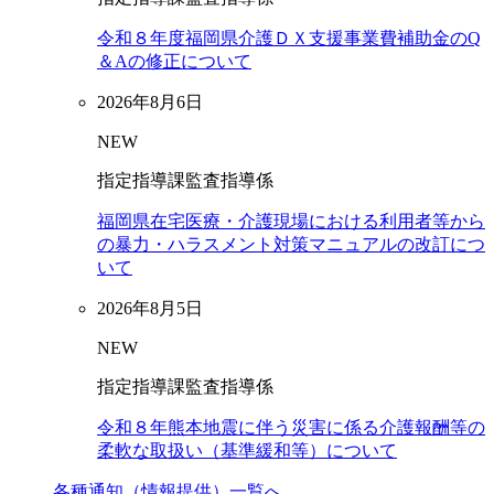
令和８年度福岡県介護ＤＸ支援事業費補助金のQ
＆Aの修正について
2026年8月6日
NEW
指定指導課監査指導係
福岡県在宅医療・介護現場における利用者等から
の暴力・ハラスメント対策マニュアルの改訂につ
いて
2026年8月5日
NEW
指定指導課監査指導係
令和８年熊本地震に伴う災害に係る介護報酬等の
柔軟な取扱い（基準緩和等）について
各種通知（情報提供）一覧へ