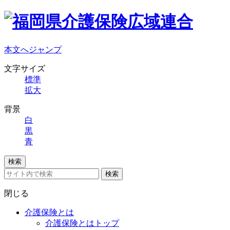
本文へジャンプ
文字サイズ
標準
拡大
背景
白
黒
青
検索
検索
閉じる
介護保険とは
介護保険とはトップ