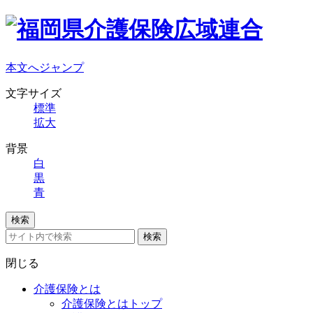
本文へジャンプ
文字サイズ
標準
拡大
背景
白
黒
青
検索
検索
閉じる
介護保険とは
介護保険とはトップ