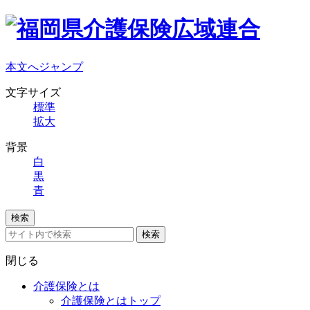
本文へジャンプ
文字サイズ
標準
拡大
背景
白
黒
青
検索
検索
閉じる
介護保険とは
介護保険とはトップ