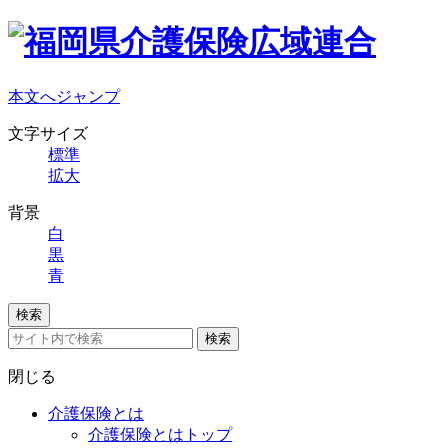
本文へジャンプ
文字サイズ
標準
拡大
背景
白
黒
青
検索
検索
閉じる
介護保険とは
介護保険とはトップ