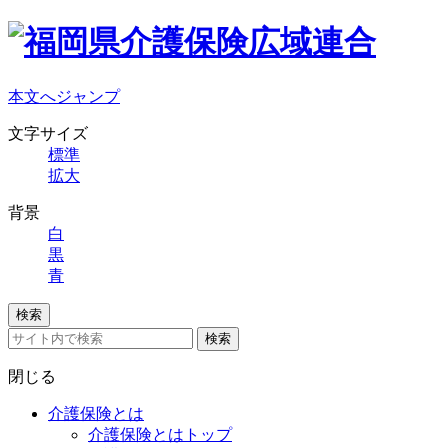
本文へジャンプ
文字サイズ
標準
拡大
背景
白
黒
青
検索
検索
閉じる
介護保険とは
介護保険とはトップ