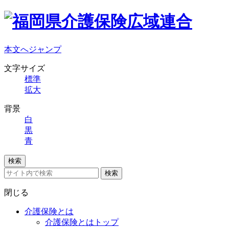
本文へジャンプ
文字サイズ
標準
拡大
背景
白
黒
青
検索
検索
閉じる
介護保険とは
介護保険とはトップ