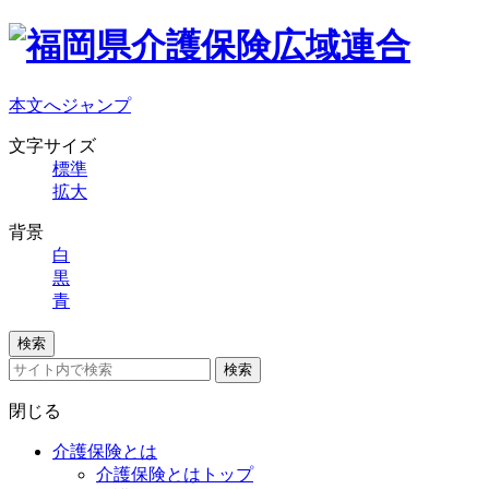
本文へジャンプ
文字サイズ
標準
拡大
背景
白
黒
青
検索
検索
閉じる
介護保険とは
介護保険とはトップ