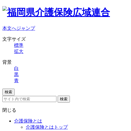
本文へジャンプ
文字サイズ
標準
拡大
背景
白
黒
青
検索
検索
閉じる
介護保険とは
介護保険とはトップ