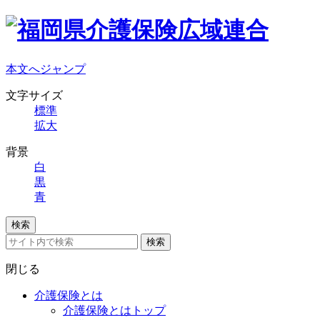
本文へジャンプ
文字サイズ
標準
拡大
背景
白
黒
青
検索
検索
閉じる
介護保険とは
介護保険とはトップ