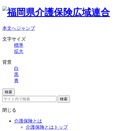
本文へジャンプ
文字サイズ
標準
拡大
背景
白
黒
青
検索
検索
閉じる
介護保険とは
介護保険とはトップ