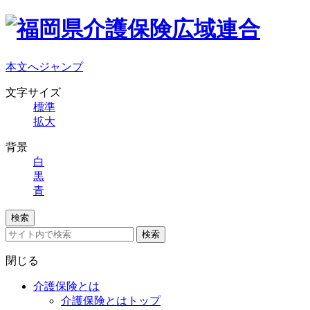
本文へジャンプ
文字サイズ
標準
拡大
背景
白
黒
青
検索
検索
閉じる
介護保険とは
介護保険とはトップ