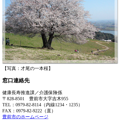
【写真：才尾の一本桜】
窓口連絡先
健康長寿推進課／介護保険係
〒828-8501 豊前市大字吉木955
TEL：0979-82-8114（内線1234・1235）
FAX：0979-82-9222（直）
豊前市のホームページ