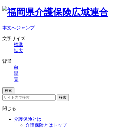
本文へジャンプ
文字サイズ
標準
拡大
背景
白
黒
青
検索
検索
閉じる
介護保険とは
介護保険とはトップ