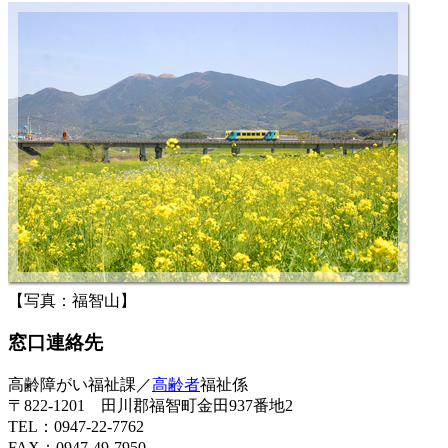
【写真：福智山】
窓口連絡先
高齢障がい福祉課／
高齢者
福祉係
〒822-1201 田川郡福智町金田937番地2
TEL：0947-22-7762
FAX：0947-49-7950