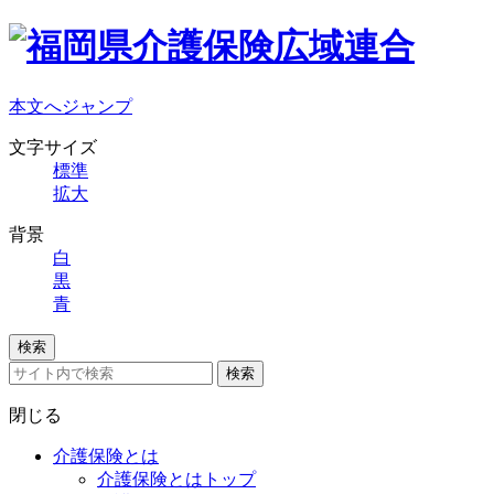
本文へジャンプ
文字サイズ
標準
拡大
背景
白
黒
青
検索
検索
閉じる
介護保険とは
介護保険とはトップ