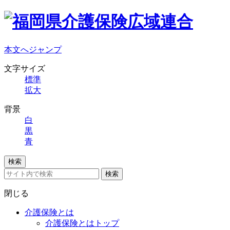
本文へジャンプ
文字サイズ
標準
拡大
背景
白
黒
青
検索
検索
閉じる
介護保険とは
介護保険とはトップ