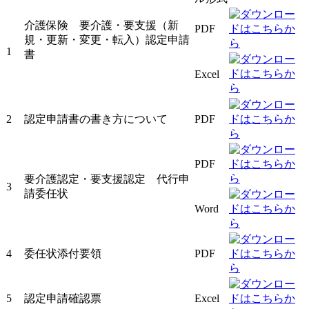
介護保険 要介護・要支援（新
PDF
規・更新・変更・転入）認定申請
1
書
Excel
2
認定申請書の書き方について
PDF
PDF
要介護認定・要支援認定 代行申
3
請委任状
Word
4
委任状添付要領
PDF
5
認定申請確認票
Excel