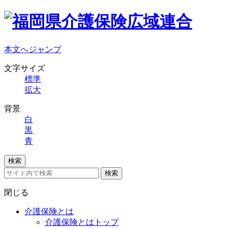
本文へジャンプ
文字サイズ
標準
拡大
背景
白
黒
青
検索
検索
閉じる
介護保険とは
介護保険とはトップ