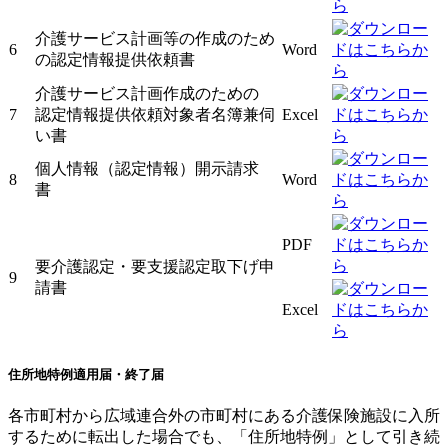
介護サービス計画等の作成のため
6
Word
の認定情報提供依頼書
介護サービス計画作成のための
7
認定情報提供依頼対象者名簿兼伺
Excel
い書
個人情報（認定情報）開示請求
8
Word
書
PDF
要介護認定・要支援認定取下げ申
9
請書
Excel
住所地特例適用届・終了届
各市町村から広域連合外の市町村にある介護保険施設に入所
するために転出した場合でも、「住所地特例」として引き続